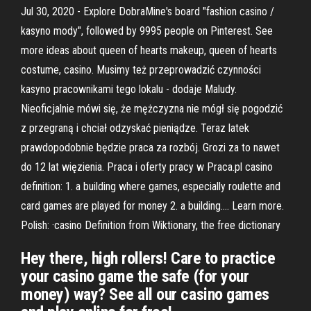
Jul 30, 2020 - Explore DobraMine's board "fashion casino /
kasyno mody", followed by 9995 people on Pinterest. See
more ideas about queen of hearts makeup, queen of hearts
costume, casino. Musimy też przeprowadzić czynności
kasyno pracownikami tego lokalu - dodaje Maludy.
Nieoficjalnie mówi się, że mężczyzna nie mógł się pogodzić
z przegraną i chciał odzyskać pieniądze. Teraz latek
prawdopodobnie będzie praca za rozbój. Grozi za to nawet
do 12 lat więzienia. Praca i oferty pracy w Praca.pl casino
definition: 1. a building where games, especially roulette and
card games are played for money 2. a building…. Learn more.
Polish: ·casino Definition from Wiktionary, the free dictionary
Hey there, high rollers! Care to practice
your casino game the safe (for your
money) way? See all our casino games