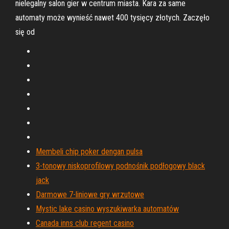
nielegalny salon gier w centrum miasta. Kara za same
automaty może wynieść nawet 400 tysięcy złotych. Zaczęło
się od
Membeli chip poker dengan pulsa
3-tonowy niskoprofilowy podnośnik podłogowy black
jack
Darmowe 7-liniowe gry wrzutowe
Mystic lake casino wyszukiwarka automatów
Canada inns club regent casino