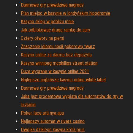
Darmowe gry prawdziwe nagrody
Plan miejsc w kasynie w londyńskim hipodromie
Kasyno sklep w pobliżu mnie
Jak odblokować drugą ramkę do aury
Cztery otwory na piersi
Znaczenie idiomu nosił pokerową twarz
Kasyno online za darmo bez depozytu
Kasyno winnipeg mcphillips street station
Duże wygrane w kasynie online 2021
Najlepsze najtańsze kasyno online white label
Darmowe gry prawdziwe nagrody
Jaka jest procentowa wypłata dla automatów do gry w
luizjanie
Poker face arti nya apa
Najlepszy automat w rivers casino
Dwójka dzikiego kasyna króla prus