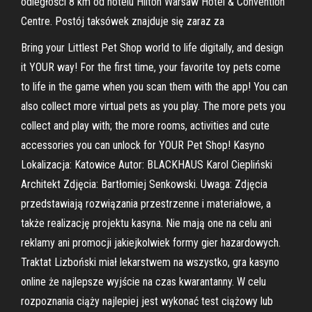
odległości 8 km od hotelu Hilton Warsaw Hotel & Convention
Centre. Postój taksówek znajduje się zaraz za
Bring your Littlest Pet Shop world to life digitally, and design
it YOUR way! For the first time, your favorite toy pets come
to life in the game when you scan them with the app! You can
also collect more virtual pets as you play. The more pets you
collect and play with; the more rooms, activities and cute
accessories you can unlock for YOUR Pet Shop! Kasyno
Lokalizacja: Katowice Autor: BLACKHAUS Karol Ciepliński
Architekt Zdjęcia: Bartłomiej Senkowski. Uwaga: Zdjęcia
przedstawiają rozwiązania przestrzenne i materiałowe, a
także realizację projektu kasyna. Nie mają one na celu ani
reklamy ani promocji jakiejkolwiek formy gier hazardowych.
Traktat Lizboński miał lekarstwem na wszystko, gra kasyno
online że najlepsze wyjście na czas kwarantanny. W celu
rozpoznania ciąży najlepiej jest wykonać test ciążowy lub