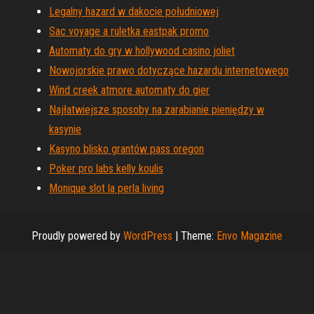
Legalny hazard w dakocie południowej
Sac voyage a ruletka eastpak promo
Automaty do gry w hollywood casino joliet
Nowojorskie prawo dotyczące hazardu internetowego
Wind creek atmore automaty do gier
Najłatwiejsze sposoby na zarabianie pieniędzy w
kasynie
Kasyno blisko grantów pass oregon
Poker pro labs kelly koulis
Monique slot la perla living
Proudly powered by
WordPress
|
Theme:
Envo Magazine