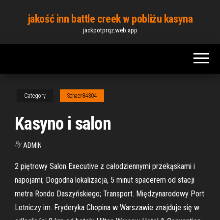
Skip
jakość inn battle creek w pobliżu kasyna
to
jackpotprqz.web.app
the
content
Category
Schaer84304
Kasyno i salon
By
ADMIN
2 piętrowy Salon Executive z całodziennymi przekąskami i
napojami; Dogodna lokalizacja, 5 minut spacerem od stacji
metra Rondo Daszyńskiego; Transport. Międzynarodowy Port
Lotniczy im. Fryderyka Chopina w Warszawie znajduje się w