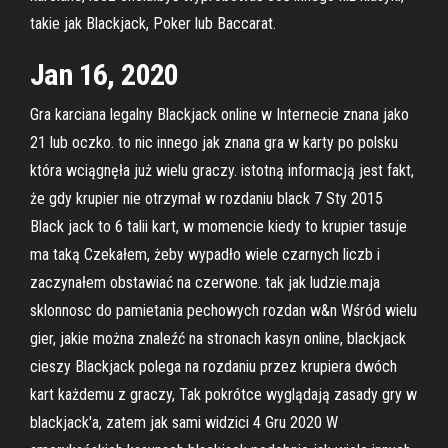
takie jak Blackjack, Poker lub Baccarat.
Jan 16, 2020
Gra karciana legalny Blackjack online w Internecie znana jako
21 lub oczko. to nic innego jak znana gra w karty po polsku
która wciągnęła już wielu graczy. istotną informacją jest fakt,
że gdy krupier nie otrzymał w rozdaniu black 7 Sty 2015
Black jack to 6 talii kart, w momencie kiedy to krupier tasuje
ma taką Czekałem, żeby wypadło wiele czarnych liczb i
zaczynałem obstawiać na czerwone. tak jak ludzie.maja
sklonnosc do pamietania pechowych rozdan w&n Wśród wielu
gier, jakie można znaleźć na stronach kasyn online, blackjack
cieszy Blackjack polega na rozdaniu przez krupiera dwóch
kart każdemu z graczy, Tak pokrótce wyglądają zasady gry w
blackjack'a, zatem jak sami widzici 4 Gru 2020 W