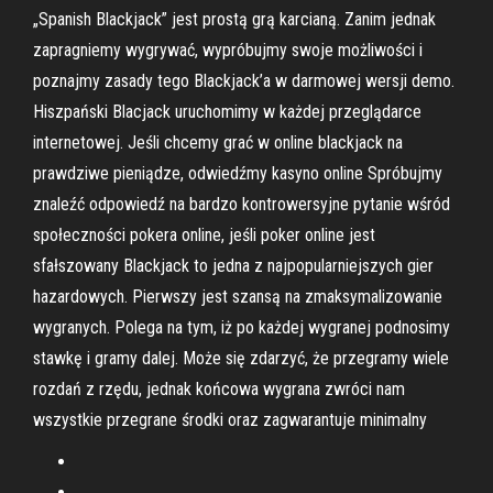
„Spanish Blackjack” jest prostą grą karcianą. Zanim jednak
zapragniemy wygrywać, wypróbujmy swoje możliwości i
poznajmy zasady tego Blackjack’a w darmowej wersji demo.
Hiszpański Blacjack uruchomimy w każdej przeglądarce
internetowej. Jeśli chcemy grać w online blackjack na
prawdziwe pieniądze, odwiedźmy kasyno online Spróbujmy
znaleźć odpowiedź na bardzo kontrowersyjne pytanie wśród
społeczności pokera online, jeśli poker online jest
sfałszowany Blackjack to jedna z najpopularniejszych gier
hazardowych. Pierwszy jest szansą na zmaksymalizowanie
wygranych. Polega na tym, iż po każdej wygranej podnosimy
stawkę i gramy dalej. Może się zdarzyć, że przegramy wiele
rozdań z rzędu, jednak końcowa wygrana zwróci nam
wszystkie przegrane środki oraz zagwarantuje minimalny