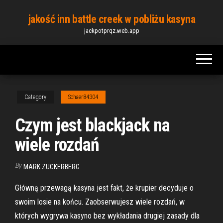
Skip
jakość inn battle creek w pobliżu kasyna
to
jackpotprqz.web.app
the
content
Category
Schaer84304
Czym jest blackjack na
wiele rozdań
By
MARK ZUCKERBERG
Główną przewagą kasyna jest fakt, że krupier decyduje o
swoim losie na końcu. Zaobserwujesz wiele rozdań, w
których wygrywa kasyno bez wykładania drugiej zasady dla