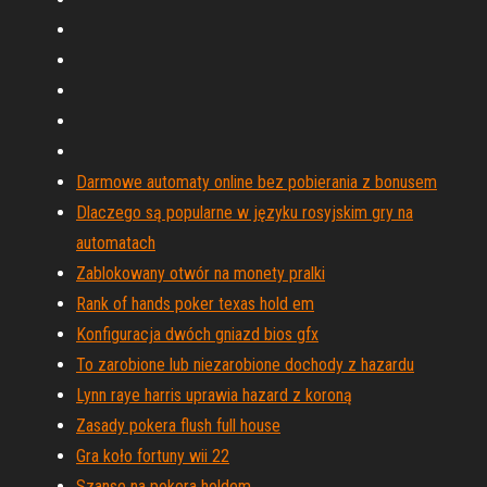
Darmowe automaty online bez pobierania z bonusem
Dlaczego są popularne w języku rosyjskim gry na
automatach
Zablokowany otwór na monety pralki
Rank of hands poker texas hold em
Konfiguracja dwóch gniazd bios gfx
To zarobione lub niezarobione dochody z hazardu
Lynn raye harris uprawia hazard z koroną
Zasady pokera flush full house
Gra koło fortuny wii 22
Szanse na pokera holdem