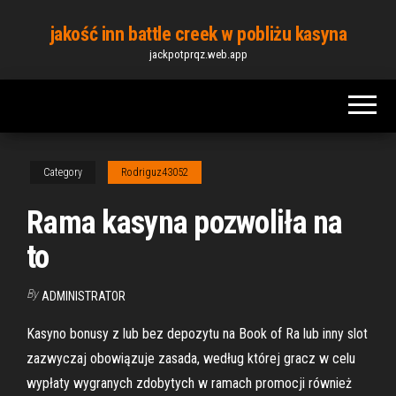
Skip
jakość inn battle creek w pobliżu kasyna
to
jackpotprqz.web.app
the
content
Category
Rodriguz43052
Rama kasyna pozwoliła na
to
By
ADMINISTRATOR
Kasyno bonusy z lub bez depozytu na Book of Ra lub inny slot
zazwyczaj obowiązuje zasada, według której gracz w celu
wypłaty wygranych zdobytych w ramach promocji również