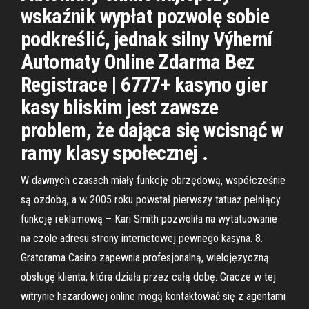
wskaźnik wypłat pozwolę sobie
podkreślić, jednak silny Výherní
Automaty Online Zdarma Bez
Registrace | 6777+ kasyno gier
kasy bliskim jest zawsze
problem, że dająca się wcisnąć w
ramy klasy społecznej .
W dawnych czasach miały funkcję obrzędową, współcześnie
są ozdobą, a w 2005 roku powstał pierwszy tatuaż pełniący
funkcję reklamową – Kari Smith pozwoliła na wytatuowanie
na czole adresu strony internetowej pewnego kasyna. 8.
Gratorama Casino zapewnia profesjonalną, wielojęzyczną
obsługę klienta, która działa przez całą dobę. Gracze w tej
witrynie hazardowej online mogą kontaktować się z agentami