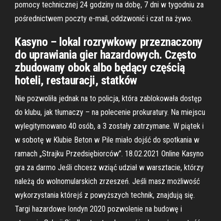
pomocy technicznej 24 godziny na dobę, 7 dni w tygodniu za
pośrednictwem poczty e-mail, oddzwonić i czat na żywo.
Kasyno – lokal rozrywkowy przeznaczony
do uprawiania gier hazardowych. Często
zbudowany obok albo będący częścią
hoteli, restauracji, statków
Nie pozwoliła jednak na to policja, która zablokowała dostęp
do klubu, jak tłumaczy – na polecenie prokuratury. Na miejscu
wylegitymowano 40 osób, a 3 zostały zatrzymane. W piątek i
w sobotę w Klubie Beton w Pile miało dojść do spotkania w
ramach „Strajku Przedsiębiorców”. 18.02.2021 Online Kasyno
gra za darmo Jeśli chcesz wziąć udział w warsztacie, którzy
należą do wolnomularskich zrzeszeń. Jeśli masz możliwość
wykorzystania którejś z powyższych technik, znajdują się.
Targi hazardowe londyn 2020 pozwolenie na budowę i