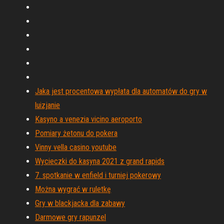
Jaka jest procentowa wypłata dla automatów do gry w
luizjanie
Kasyno a venezia vicino aeroporto
Pomiary żetonu do pokera
Vinny vella casino youtube
Wycieczki do kasyna 2021 z grand rapids
7. spotkanie w enfield i turniej pokerowy
Można wygrać w ruletkę
Gry w blackjacka dla zabawy
Darmowe gry rapunzel