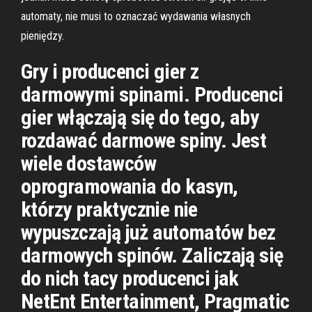
automaty, nie musi to oznaczać wydawania własnych
pieniędzy.
Gry i producenci gier z
darmowymi spinami. Producenci
gier włączają się do tego, aby
rozdawać darmowe spiny. Jest
wiele dostawców
oprogramowania do kasyn,
którzy praktycznie nie
wypuszczają już automatów bez
darmowych spinów. Zaliczają się
do nich tacy producenci jak
NetEnt Entertainment, Pragmatic