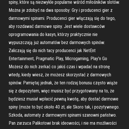
spiny, które są niezwykle popularne wśród miłośników slotów.
Można je zdobyć na dwa sposoby: Gry i producenci gier z
darmowymi spinami. Producenci gier włączają się do tego,
aby rozdawać darmowe spiny. Jest wiele dostawców
oprogramowania do kasyn, którzy praktycznie nie
wypuszczają już automatów bez darmowych spinów.
Zaliczają się do nich tacy producenci jak NetEnt
Entertainment, Pragmatic Play, Microgaming, Play’n Go
Możesz do nich zerkać co jakiś czas i wpadać na stronę
wtedy, kiedy wiesz, że możesz skorzystać z darmowych
spinów. Pamiętaj jednak, że ten rodzaj bonusu często wiąże
się z depozytem, więc musisz być przygotowany na to, że
będziesz musiał wpłacić pewną kwotę, aby dostać darmowe
spiny (może to być około 40 zł, ale Skoro tak, i pozytywnego.
Szkoda, automaty z darmowymi spinami szanowni państwo.
Pan zarzuca Palikotowi brak ideowości, i nie ma możliwości