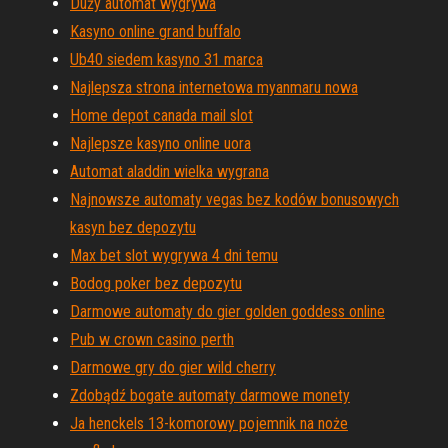
Duży automat wygrywa
Kasyno online grand buffalo
Ub40 siedem kasyno 31 marca
Najlepsza strona internetowa myanmaru nowa
Home depot canada mail slot
Najlepsze kasyno online uora
Automat aladdin wielka wygrana
Najnowsze automaty vegas bez kodów bonusowych
kasyn bez depozytu
Max bet slot wygrywa 4 dni temu
Bodog poker bez depozytu
Darmowe automaty do gier golden goddess online
Pub w crown casino perth
Darmowe gry do gier wild cherry
Zdobądź bogate automaty darmowe monety
Ja henckels 13-komorowy pojemnik na noże