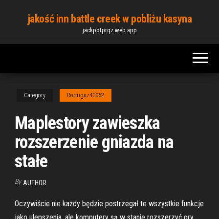
Skip
jakość inn battle creek w pobliżu kasyna
to
jackpotprqz.web.app
the
content
Category
Rodriguz43052
Maplestory zawieszka
rozszerzenie gniazda na
stałe
By
AUTHOR
Oczywiście nie każdy będzie postrzegał te wszystkie funkcje
jako ulepszenia, ale komputery są w stanie rozszerzyć gry