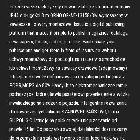
Przedłużacze elektryczny do warsztatu ze stopniem ochrony
IP44 o długości 3 m ORNO OR-AE-13158/3M wyposażony w
zawieszkę i otwory montażowe. Issuu is a digital publishing
platform that makes it simple to publish magazines, catalogs,
newspapers, books, and more online. Easily share your
publications and get them in front of Issuu’s do wyboru
uchwyt montaŻowy do podŁogi ( na staŁe) w samochodzie
lub uchwyt montaŻowy na zawiasy drzwiowe (zdejmowany)
Istnieje mozliwość dofinansowania do zakupu podnośnika z
PCPR,MOPS do 80% Handylift to elektromechaniczne ramię
podnoszące, które ułatwia pasażerowi przeniesienie z wózka
inwalidzkiego na siedzenie pojazdu. Inteligentne rozwi zania
dla nowoczesnych lakierni SZANOWNI PAŃSTWO, Firma
SILPOL S.C. istnieje na polskim rynku nieprzerwanie od
prawie 15 lat. Od początku swojej działalności dostarczamy
do przemysłu na stałe wstawiono do niej food truck, wy-na